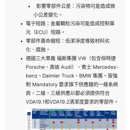
影響零部件公差：污染物可能造成微
小公差變化。
電子短路：金屬顆粒污染可能造成控制單
元（ECU）短路。
零部件壽命縮短：低潔淨度導致材料劣
化、腐蝕。
德國三大車廠 福斯集團
VW
（包含保時捷
Porsche
、奧迪
Audi
）、賓士
Mercedes-
benz
、
Daimler Truck
、
BMW
集團。皆強
制
Mandatory
要求旗下供應鏈的一級系統
商，二級，三級供應以都必須提供符合
VDA19.1
和
VDA19.2
清潔度要求的零部件。